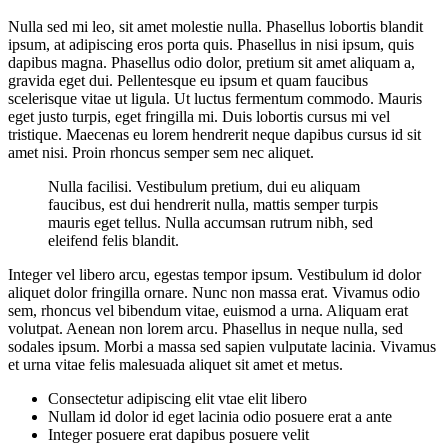
Nulla sed mi leo, sit amet molestie nulla. Phasellus lobortis blandit
ipsum, at adipiscing eros porta quis. Phasellus in nisi ipsum, quis
dapibus magna. Phasellus odio dolor, pretium sit amet aliquam a,
gravida eget dui. Pellentesque eu ipsum et quam faucibus
scelerisque vitae ut ligula. Ut luctus fermentum commodo. Mauris
eget justo turpis, eget fringilla mi. Duis lobortis cursus mi vel
tristique. Maecenas eu lorem hendrerit neque dapibus cursus id sit
amet nisi. Proin rhoncus semper sem nec aliquet.
Nulla facilisi. Vestibulum pretium, dui eu aliquam
faucibus, est dui hendrerit nulla, mattis semper turpis
mauris eget tellus. Nulla accumsan rutrum nibh, sed
eleifend felis blandit.
Integer vel libero arcu, egestas tempor ipsum. Vestibulum id dolor
aliquet dolor fringilla ornare. Nunc non massa erat. Vivamus odio
sem, rhoncus vel bibendum vitae, euismod a urna. Aliquam erat
volutpat. Aenean non lorem arcu. Phasellus in neque nulla, sed
sodales ipsum. Morbi a massa sed sapien vulputate lacinia. Vivamus
et urna vitae felis malesuada aliquet sit amet et metus.
Consectetur adipiscing elit vtae elit libero
Nullam id dolor id eget lacinia odio posuere erat a ante
Integer posuere erat dapibus posuere velit