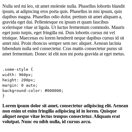
Nulla sed mi leo, sit amet molestie nulla. Phasellus lobortis blandit
ipsum, at adipiscing eros porta quis. Phasellus in nisi ipsum, quis
dapibus magna. Phasellus odio dolor, pretium sit amet aliquam a,
gravida eget dui. Pellentesque eu ipsum et quam faucibus
scelerisque vitae ut ligula. Ut luctus fermentum commodo. Mauris
eget justo turpis, eget fringilla mi. Duis lobortis cursus mi vel
tristique. Maecenas eu lorem hendrerit neque dapibus cursus id sit
amet nisi. Proin rhoncus semper sem nec aliquet. Aenean lacinia
bibendum nulla sed consectetur. Cras mattis consectetur purus sit
amet fermentum. Donec id elit non mi porta gravida at eget metus.
.some-style {
width: 960px;
height: 200px;
margin: 0 auto;
background-color: #000000;
}
Lorem ipsum dolor sit amet, consectetur adipiscing elit. Aenean
non enim ut enim fringilla adipiscing id in lorem. Quisque
aliquet neque vitae lectus tempus consectetur. Aliquam erat
volutpat. Nunc eu nibh nulla, id cursus arcu.