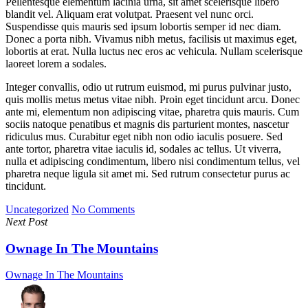
Pellentesque elementum lacinia urna, sit amet scelerisque libero
blandit vel. Aliquam erat volutpat. Praesent vel nunc orci.
Suspendisse quis mauris sed ipsum lobortis semper id nec diam.
Donec a porta nibh. Vivamus nibh metus, facilisis ut maximus eget,
lobortis at erat. Nulla luctus nec eros ac vehicula. Nullam scelerisque
laoreet lorem a sodales.
Integer convallis, odio ut rutrum euismod, mi purus pulvinar justo,
quis mollis metus metus vitae nibh. Proin eget tincidunt arcu. Donec
ante mi, elementum non adipiscing vitae, pharetra quis mauris. Cum
sociis natoque penatibus et magnis dis parturient montes, nascetur
ridiculus mus. Curabitur eget nibh non odio iaculis posuere. Sed
ante tortor, pharetra vitae iaculis id, sodales ac tellus. Ut viverra,
nulla et adipiscing condimentum, libero nisi condimentum tellus, vel
pharetra neque ligula sit amet mi. Sed rutrum consectetur purus ac
tincidunt.
Uncategorized
No Comments
Next Post
Ownage In The Mountains
Ownage In The Mountains