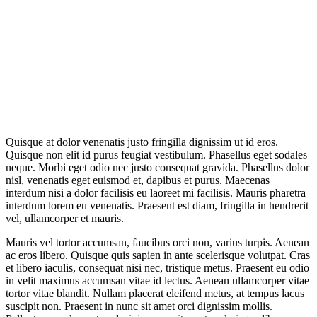
Quisque at dolor venenatis justo fringilla dignissim ut id eros.
Quisque non elit id purus feugiat vestibulum. Phasellus eget sodales
neque.
Morbi eget odio nec justo consequat gravida. Phasellus dolor
nisl, venenatis eget euismod et, dapibus et purus. Maecenas
interdum nisi a dolor facilisis eu laoreet mi facilisis. Mauris pharetra
interdum lorem eu venenatis. Praesent est diam, fringilla in hendrerit
vel, ullamcorper et mauris.
Mauris vel tortor accumsan, faucibus orci non, varius turpis. Aenean
ac eros libero. Quisque quis sapien in ante scelerisque volutpat. Cras
et libero iaculis, consequat nisi nec, tristique metus. Praesent eu odio
in velit maximus accumsan vitae id lectus. Aenean ullamcorper vitae
tortor vitae blandit. Nullam placerat eleifend metus, at tempus lacus
suscipit non. Praesent in nunc sit amet orci dignissim mollis.